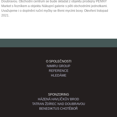
Doubravou. Obchodní centrum se bude skládat z objektu prodejny PENNY
Market s řezníkem a objektu Nákupní galerie s pěti obchodními jednotkami.
Uvažujeme i o doplnění ruční myčky se třemi mycími boxy. Otevření listopad
2021.
O SPOLEČNOSTI
NIMIRU GROUP
REFERENCE
HLEDÁME
SPONZORING
HÁZENÁ HAVLÍČKŮV BROD
TATRAN ŽDÍREC NAD DOUBRAVOU
BENEDIKTUS CHOTĚBOŘ