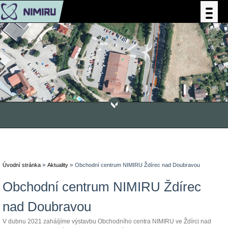
»
»
Úvodní stránka
Aktuality
Obchodní centrum NIMIRU Ždírec nad Doubravou
Obchodní centrum NIMIRU Ždírec
nad Doubravou
V dubnu 2021 zaháíjíme výstavbu Obchodního centra NIMIRU ve Ždírci nad